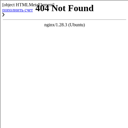
[object HTMLMetaElement]
пополнить счет