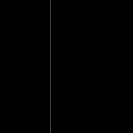
Juice 'n' Fruits