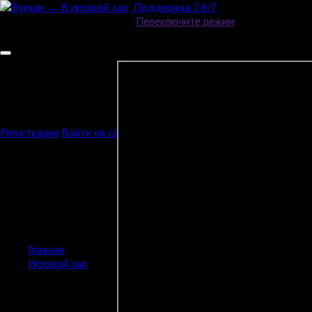
← В игровой зал
Поддержка 24/7
Вы играете в демо-режиме.
Переключите режим
и выигрывайте 
Регистрация
Вы играете
в демо режиме
Выигрывать реальные деньги
вы сможете после регистрации.
Регистрация
Войти на сайт
Или войти через:
Главная
Игровой зал
Wolf Gold