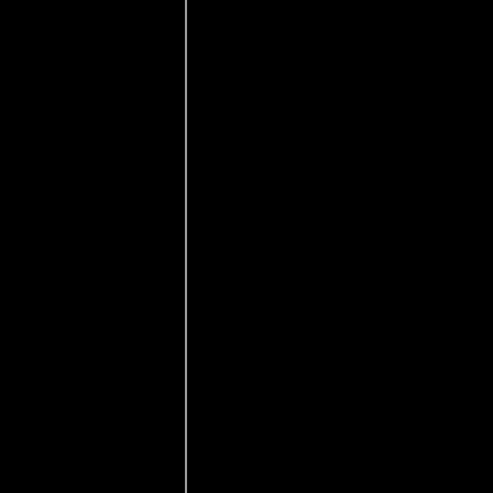
Wild Warrior