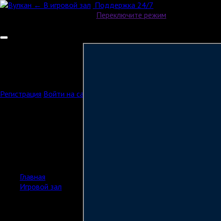
← В игровой зал
Поддержка 24/7
Вы играете в демо-режиме.
Переключите режим
и выигрывайте 
Регистрация
Вы играете
в демо режиме
Выигрывать реальные деньги
вы сможете после регистрации.
Регистрация
Войти на сайт
Или войти через:
Главная
Игровой зал
Golden Book