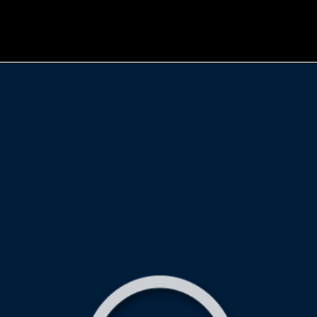
реальные деньги.