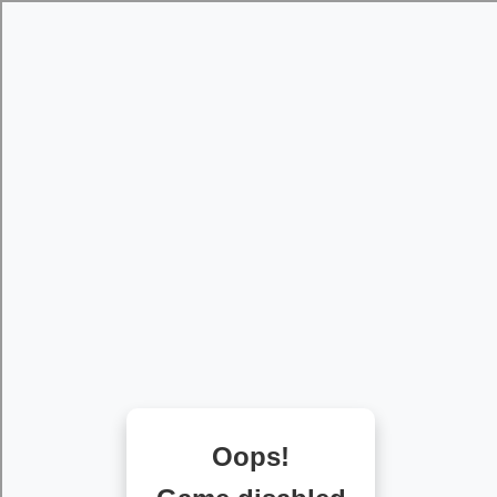
[object HTMLMetaElement]
пополнить счет