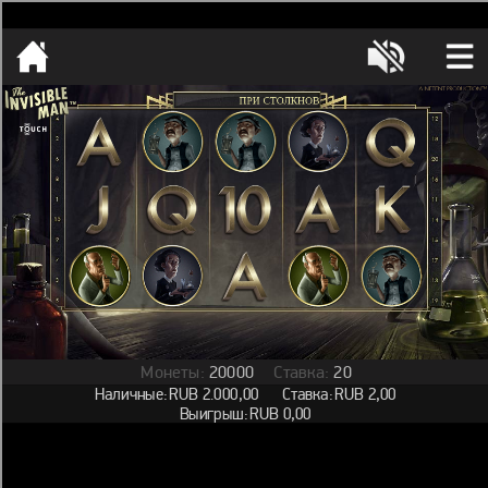
[object HTMLMetaElement]
пополнить счет