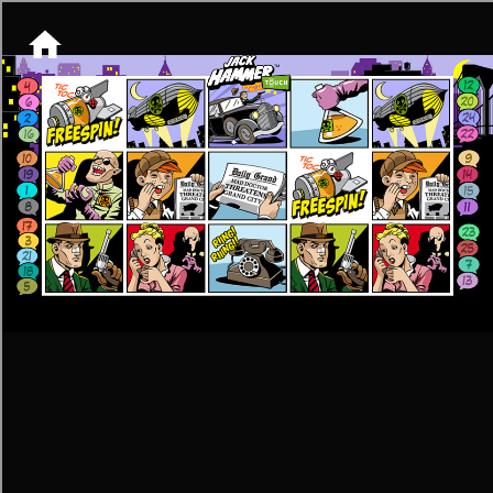
[object HTMLMetaElement]
пополнить счет