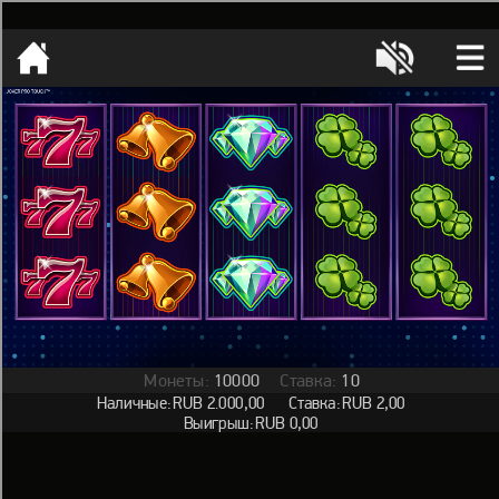
[object HTMLMetaElement]
пополнить счет