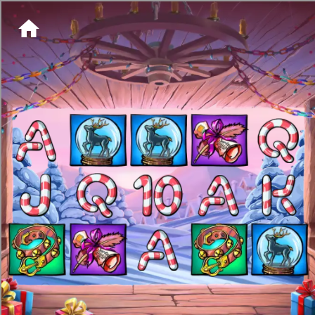
[object HTMLMetaElement]
пополнить счет