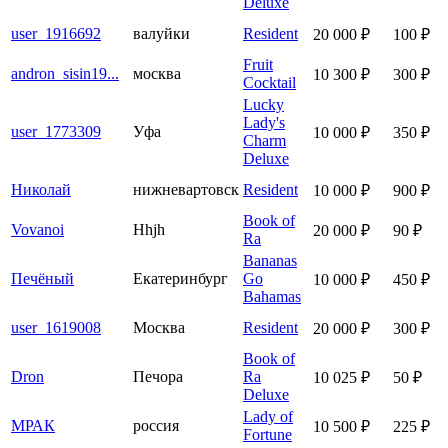
Deluxe
user_1916692
валуйки
Resident
20 000 ₽
100 ₽
Fruit
andron_sisin19...
москва
10 300 ₽
300 ₽
Cocktail
Lucky
Lady's
user_1773309
Уфа
10 000 ₽
350 ₽
Charm
Deluxe
Николай
нижневартовск
Resident
10 000 ₽
900 ₽
Book of
Vovanoi
Hhjh
20 000 ₽
90 ₽
Ra
Bananas
Печёный
Екатеринбург
Go
10 000 ₽
450 ₽
Bahamas
user_1619008
Москва
Resident
20 000 ₽
300 ₽
Book of
Dron
Печора
Ra
10 025 ₽
50 ₽
Deluxe
Lady of
МРАК
россия
10 500 ₽
225 ₽
Fortune