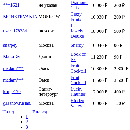
Diamond
***1621
не указан
10 000 ₽
200 ₽
Cats
Crazy
MONSTRVANIA
MOSKOW
10 030 ₽
200 ₽
Fruits
Just
user_1782841
moscow
Jewels
18 000 ₽
500 ₽
Deluxe
sharpey
Москва
Sharky
10 040 ₽
90 ₽
Book of
МариБет
Дудинка
11 230 ₽
90 ₽
Ra
Fruit
madam***
Омск
16 800 ₽
2 800 ₽
Cocktail
Fruit
madam***
Омск
18 500 ₽
3 500 ₽
Cocktail
Санкт-
Lucky
korge159
12 000 ₽
400 ₽
петербург
Haunter
Hidden
gasanov.ruslan...
Москва
10 000 ₽
120 ₽
Valley 2
Назад
Вперед
1
2
3