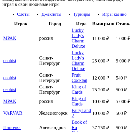
играя в свои любимые игры
Слоты
Джекпоты
Турниры
Игры казино
Игрок
Город
Игра
Выигрыш
Ставка
Lucky
Lady's
МРАК
россия
11 000 ₽
1 000 ₽
Charm
Deluxe
Lucky
Санкт-
Lady's
osobist
25 000 ₽
5 000 ₽
Петербург
Charm
Deluxe
Санкт-
Fruit
osobist
12 000 ₽
540 ₽
Петербург
Cocktail
Санкт-
King of
osobist
75 200 ₽
500 ₽
Петербург
Cards
King of
МРАК
россия
10 000 ₽
5 000 ₽
Cards
FairyLand
VARVAR
Железногорск
10 000 ₽
500 ₽
2
Book of
Папочка
Александров
Ra
37 750 ₽
500 ₽